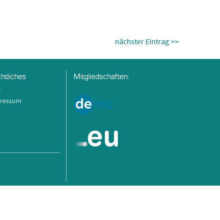
nächster Eintrag
htliches
Mitgliedschaften:
B
ressum