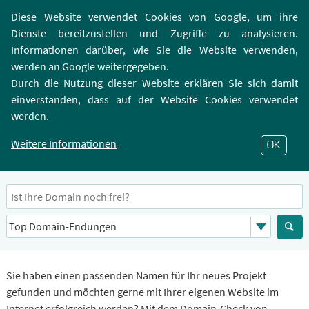
Login | Registrierung
Webmailer
Diese Website verwendet Cookies von Google, um ihre
Dienste bereitzustellen und Zugriffe zu analysieren.
Informationen darüber, wie Sie die Website verwenden,
werden an Google weitergegeben.
Durch die Nutzung dieser Website erklären Sie sich damit
einverstanden, dass auf der Website Cookies verwendet
Domain Check
werden.
Online Domains Check – Domaincheck kostenlos und in
Echtzeit
Weitere Informationen
OK
Domains in Echtzeit auf Verfügbarkeit prüfen und registrieren
Sie haben einen passenden Namen für Ihr neues Projekt
gefunden und möchten gerne mit Ihrer eigenen Website im
Internet erfolgreich werden? Mit dem Domain-Check von