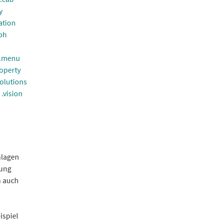
y
ation
bh
.menu
operty
solutions
.vision
hlagen
dung
h auch
ispiel