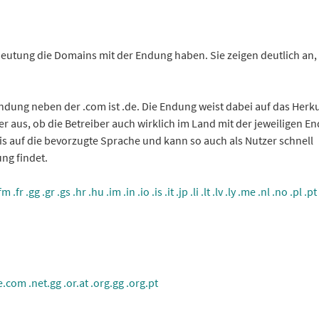
eutung die Domains mit der Endung haben. Sie zeigen deutlich an,
dung neben der .com ist .de. Die Endung weist dabei auf das Herk
r aus, ob die Betreiber auch wirklich im Land mit der jeweiligen E
s auf die bevorzugte Sprache und kann so auch als Nutzer schnell
ng findet.
.fm
.fr
.gg
.gr
.gs
.hr
.hu
.im
.in
.io
.is
.it
.jp
.li
.lt
.lv
.ly
.me
.nl
.no
.pl
.pt
e.com
.net.gg
.or.at
.org.gg
.org.pt