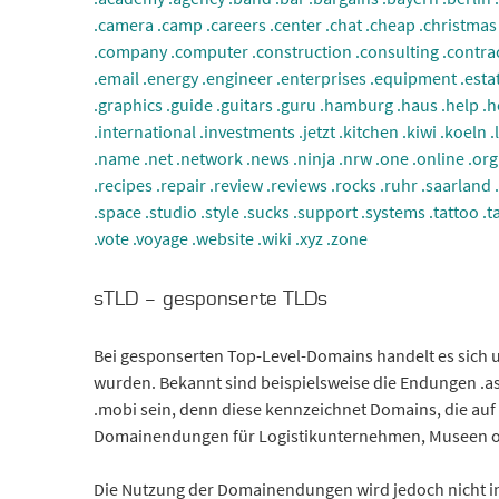
.camera
.camp
.careers
.center
.chat
.cheap
.christmas
.company
.computer
.construction
.consulting
.contra
.email
.energy
.engineer
.enterprises
.equipment
.esta
.graphics
.guide
.guitars
.guru
.hamburg
.haus
.help
.h
.international
.investments
.jetzt
.kitchen
.kiwi
.koeln
.
.name
.net
.network
.news
.ninja
.nrw
.one
.online
.org
.recipes
.repair
.review
.reviews
.rocks
.ruhr
.saarland
.space
.studio
.style
.sucks
.support
.systems
.tattoo
.t
.vote
.voyage
.website
.wiki
.xyz
.zone
sTLD – gesponserte TLDs
Bei gesponserten Top-Level-Domains handelt es sich
wurden. Bekannt sind beispielsweise die Endungen .asi
.mobi sein, denn diese kennzeichnet Domains, die auf 
Domainendungen für Logistikunternehmen, Museen o
Die Nutzung der Domainendungen wird jedoch nicht in