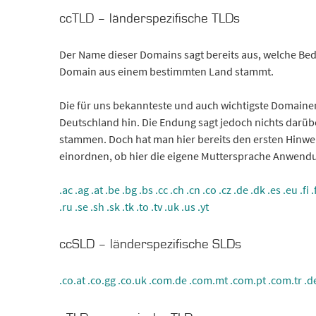
ccTLD – länderspezifische TLDs
Der Name dieser Domains sagt bereits aus, welche Bed
Domain aus einem bestimmten Land stammt.
Die für uns bekannteste und auch wichtigste Domainen
Deutschland hin. Die Endung sagt jedoch nichts darübe
stammen. Doch hat man hier bereits den ersten Hinwei
einordnen, ob hier die eigene Muttersprache Anwendu
.ac
.ag
.at
.be
.bg
.bs
.cc
.ch
.cn
.co
.cz
.de
.dk
.es
.eu
.fi
.ru
.se
.sh
.sk
.tk
.to
.tv
.uk
.us
.yt
ccSLD – länderspezifische SLDs
.co.at
.co.gg
.co.uk
.com.de
.com.mt
.com.pt
.com.tr
.d