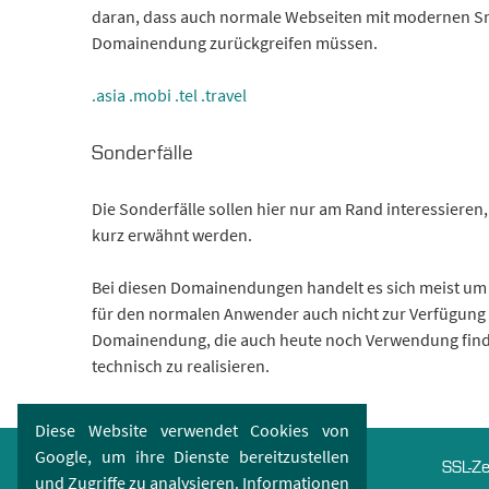
daran, dass auch normale Webseiten mit modernen Sm
Domainendung zurückgreifen müssen.
.asia
.mobi
.tel
.travel
Sonderfälle
Die Sonderfälle sollen hier nur am Rand interessieren,
kurz erwähnt werden.
Bei diesen Domainendungen handelt es sich meist um
für den normalen Anwender auch nicht zur Verfügung s
Domainendung, die auch heute noch Verwendung findet 
technisch zu realisieren.
Diese Website verwendet Cookies von
Google, um ihre Dienste bereitzustellen
Domains
Webhosting
SSL-Ze
und Zugriffe zu analysieren. Informationen