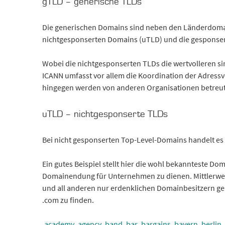
gTLD – generische TLDs
Die generischen Domains sind neben den Länderdomai
nichtgesponserten Domains (uTLD) und die gesponse
Wobei die nichtgesponserten TLDs die wertvolleren sin
ICANN umfasst vor allem die Koordination der Adress
hingegen werden von anderen Organisationen betreut, 
uTLD – nichtgesponserte TLDs
Bei nicht gesponserten Top-Level-Domains handelt e
Ein gutes Beispiel stellt hier die wohl bekannteste D
Domainendung für Unternehmen zu dienen. Mittlerwei
und all anderen nur erdenklichen Domainbesitzern ge
.com zu finden.
.academy
.agency
.band
.bar
.bargains
.bayern
.berlin