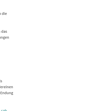
 die
h das
dungen
ls
Vereinen
r Endung
.cab