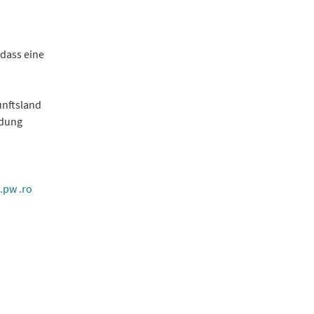
 dass eine
unftsland
ndung
.pw
.ro