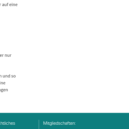
 auf eine
er nur
n und so
ine
ngen
htliches
Mitgliedschaften: