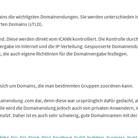
ns die wichtigsten Domainendungen. Sie werden unterschieden in
rten Domains (sTLD).
d. Diese werden direkt vom ICANN kontrolliert. Die Kontrolle durc
vergabe im Internet und die IP-Verteilung. Gesponserte Domainen
die auch eigene Richtlinien für die Domainvergabe festlegen.
s sich um Domains, die man bestimmten Gruppen zuordnen kann.
omainendung .com dar, denn diese war ursprünglich dafür gedacht, a
le wird die Domainendung jedoch auch von privaten Anwendern, 
nutzt. Daher ist es auch sehr schwierig, gute Domainnamen mit de
.bike
.bio
.biz
.black
.blog
.boutique
.build
.builders
.business
.buzz