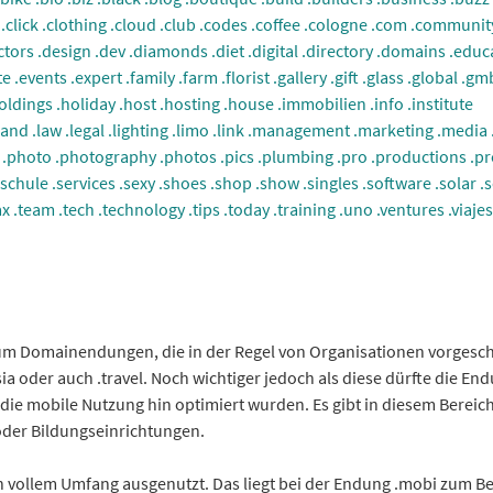
.click
.clothing
.cloud
.club
.codes
.coffee
.cologne
.com
.communit
ctors
.design
.dev
.diamonds
.diet
.digital
.directory
.domains
.educ
te
.events
.expert
.family
.farm
.florist
.gallery
.gift
.glass
.global
.gm
oldings
.holiday
.host
.hosting
.house
.immobilien
.info
.institute
land
.law
.legal
.lighting
.limo
.link
.management
.marketing
.media
.photo
.photography
.photos
.pics
.plumbing
.pro
.productions
.pr
.schule
.services
.sexy
.shoes
.shop
.show
.singles
.software
.solar
.
ax
.team
.tech
.technology
.tips
.today
.training
.uno
.ventures
.viajes
 um Domainendungen, die in der Regel von Organisationen vorgesc
a oder auch .travel. Noch wichtiger jedoch als diese dürfte die En
die mobile Nutzung hin optimiert wurden. Es gibt in diesem Bereic
der Bildungseinrichtungen.
 vollem Umfang ausgenutzt. Das liegt bei der Endung .mobi zum Be