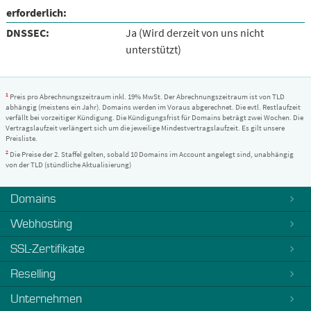
erforderlich:
DNSSEC:
Ja (Wird derzeit von uns nicht
unterstützt)
1
Preis pro Abrechnungszeitraum inkl. 19% MwSt. Der Abrechnungszeitraum ist von TLD
abhängig (meistens ein Jahr). Domains werden im Voraus abgerechnet. Die evtl. Restlaufzeit
verfällt bei vorzeitiger Kündigung. Die Kündigungsfrist für Domains beträgt zwei Wochen. Die
Vertragslaufzeit verlängert sich um die jeweilige Mindestvertragslaufzeit. Es gilt unsere
Preisliste.
2
Die Preise der 2. Staffel gelten, sobald 10 Domains im Account angelegt sind, unabhängig
von der TLD (stündliche Aktualisierung)
Domains
Webhosting
SSL-Zertifikate
Reselling
Unternehmen