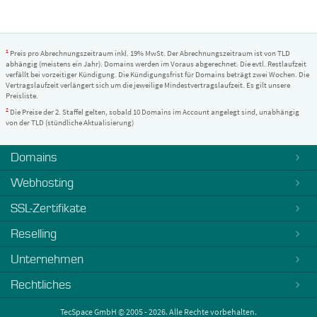
1
Preis pro Abrechnungszeitraum inkl. 19% MwSt. Der Abrechnungszeitraum ist von TLD
abhängig (meistens ein Jahr). Domains werden im Voraus abgerechnet. Die evtl. Restlaufzeit
verfällt bei vorzeitiger Kündigung. Die Kündigungsfrist für Domains beträgt zwei Wochen. Die
Vertragslaufzeit verlängert sich um die jeweilige Mindestvertragslaufzeit. Es gilt unsere
Preisliste.
2
Die Preise der 2. Staffel gelten, sobald 10 Domains im Account angelegt sind, unabhängig
von der TLD (stündliche Aktualisierung)
Domains
Webhosting
SSL-Zertifikate
Reselling
Unternehmen
Rechtliches
TecSpace GmbH © 2005 - 2026. Alle Rechte vorbehalten.