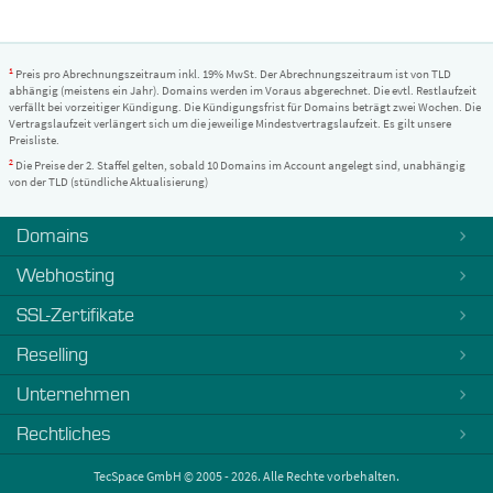
1
Preis pro Abrechnungszeitraum inkl. 19% MwSt. Der Abrechnungszeitraum ist von TLD
abhängig (meistens ein Jahr). Domains werden im Voraus abgerechnet. Die evtl. Restlaufzeit
verfällt bei vorzeitiger Kündigung. Die Kündigungsfrist für Domains beträgt zwei Wochen. Die
Vertragslaufzeit verlängert sich um die jeweilige Mindestvertragslaufzeit. Es gilt unsere
Preisliste.
2
Die Preise der 2. Staffel gelten, sobald 10 Domains im Account angelegt sind, unabhängig
von der TLD (stündliche Aktualisierung)
Domains
Webhosting
SSL-Zertifikate
Reselling
Unternehmen
Rechtliches
TecSpace GmbH © 2005 - 2026. Alle Rechte vorbehalten.