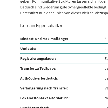
geben. Kommunikative Strukturen lassen sich mit der 
Dadurch sind wiederum gute Synergieeffekte bedingt
unterstützt nun dabei, sich von dieser Vielzahl abzu
Domain-Eigenschaften
Mindest- und Maximallänge:
3 
Umlaute:
J
Registrierungsdauer:
Ec
Transfer zu TecSpace:
J
AuthCode erforderlich:
J
Verlängerung nach Transfer:
V
Lokaler Kontakt erforderlich:
N
Providerwechsel:
J