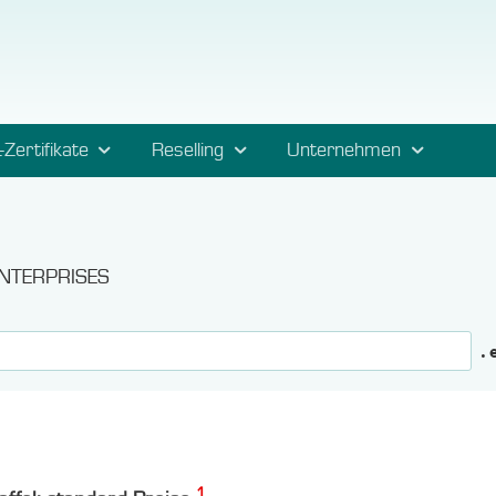
-Zertifikate
Reselling
Unternehmen
n
.ENTERPRISES
. 
1