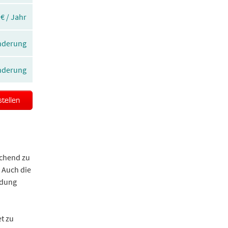
 € / Jahr
Änderung
Änderung
stellen
echend zu
 Auch die
ndung
t zu