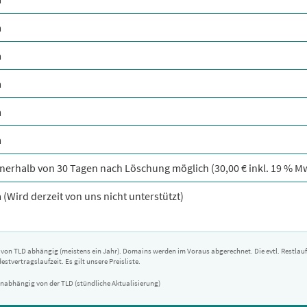
a
a
a
a
a
nnerhalb von 30 Tagen nach Löschung möglich (30,00 € inkl. 19 % M
 (Wird derzeit von uns nicht unterstützt)
on TLD abhängig (meistens ein Jahr). Domains werden im Voraus abgerechnet. Die evtl. Restlaufze
stvertragslaufzeit. Es gilt unsere Preisliste.
 unabhängig von der TLD (stündliche Aktualisierung)