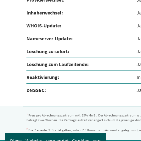
Inhaberwechsel:
J
WHOIS-Update:
J
Nameserver-Update:
J
Löschung zu sofort:
J
Löschung zum Laufzeitende:
J
Reaktivierung:
I
DNSSEC:
Ja
1
Preis pro Abrechnungszeitraum inkl. 19% MwSt. Der Abrechnungszeitraum ist v
beträgt zwei Wochen. Die Vertragslaufzeit verlängert sich um die jeweilige Minde
2
Die Preise der 2. Staffel gelten, sobald 10 Domains im Account angelegt sind,
Diese Website verwendet Cookies von