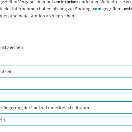
gezielten Vergabe einer auf
.enterprises
endenden Webadresse ver
. Viele Unternehmen haben bislang zur Endung
.com
gegriffen.
.ent
spalten und neue Kunden anzusprechen.
- 63 Zeichen
a
htzeit
a
a
erlängerung der Laufzeit um Mindestzeitraum
ein
a