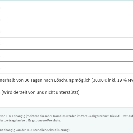
a
a
a
a
a
a
nnerhalb von 30 Tagen nach Löschung möglich (30,00 € inkl. 19 % M
 (Wird derzeit von uns nicht unterstützt)
on TLD abhängig (meistens ein Jahr). Domains werden im Voraus abgerechnet. Die evtl. Restlaufze
stvertragslaufzeit. Es gilt unsere Preisliste.
 unabhängig von der TLD (stündliche Aktualisierung)