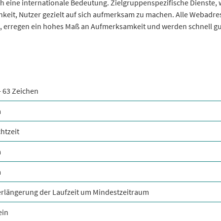
 eine internationale Bedeutung. Zielgruppenspezifische Dienste, 
chkeit, Nutzer gezielt auf sich aufmerksam zu machen. Alle Webadre
, erregen ein hohes Maß an Aufmerksamkeit und werden schnell g
- 63 Zeichen
a
htzeit
a
a
erlängerung der Laufzeit um Mindestzeitraum
ein