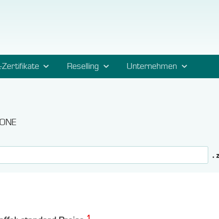
-Zertifikate
Reselling
Unternehmen
ZONE
. 
1