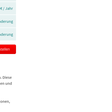
 € / Jahr
Änderung
Änderung
stellen
. Diese
men und
Zonen,