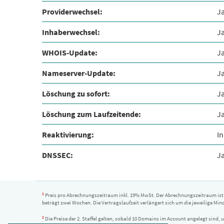
Providerwechsel:
J
Inhaberwechsel:
J
WHOIS-Update:
J
Nameserver-Update:
J
Löschung zu sofort:
J
Löschung zum Laufzeitende:
J
Reaktivierung:
I
DNSSEC:
Ja
1
Preis pro Abrechnungszeitraum inkl. 19% MwSt. Der Abrechnungszeitraum ist v
beträgt zwei Wochen. Die Vertragslaufzeit verlängert sich um die jeweilige Minde
2
Die Preise der 2. Staffel gelten, sobald 10 Domains im Account angelegt sind,