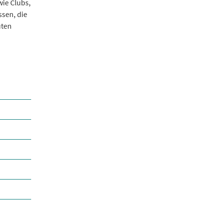
wie Clubs,
ssen, die
uten