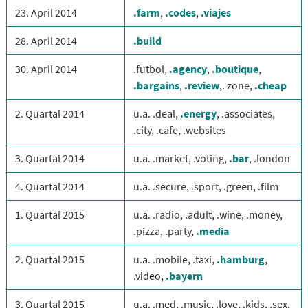
23. April 2014
.farm
,
.codes
,
.viajes
28. April 2014
.build
30. April 2014
.futbol,
.agency
,
.boutique
,
.bargains
,
.review
,. zone,
.cheap
2. Quartal 2014
u.a. .deal,
.energy
, .associates,
.city, .cafe, .websites
3. Quartal 2014
u.a. .market, .voting,
.bar
, .london
4. Quartal 2014
u.a. .secure, .sport, .green, .film
1. Quartal 2015
u.a. .radio, .adult, .wine, .money,
.pizza, .party,
.media
2. Quartal 2015
u.a. .mobile, .taxi,
.hamburg
,
.video,
.bayern
3. Quartal 2015
u.a. .med, .music, .love, .kids, .sex,