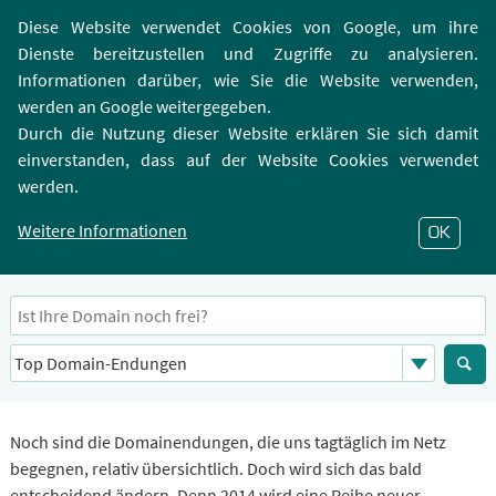
Login | Registrierung
Webmailer
Diese Website verwendet Cookies von Google, um ihre
Dienste bereitzustellen und Zugriffe zu analysieren.
Informationen darüber, wie Sie die Website verwenden,
werden an Google weitergegeben.
Durch die Nutzung dieser Website erklären Sie sich damit
einverstanden, dass auf der Website Cookies verwendet
Neue Domainendungen
werden.
Neue Domainnamen - tolle Chance oder sinnloser
Zusatz?
Weitere Informationen
OK
07. Apr 2014
Noch sind die Domainendungen, die uns tagtäglich im Netz
begegnen, relativ übersichtlich. Doch wird sich das bald
entscheidend ändern. Denn 2014 wird eine Reihe neuer