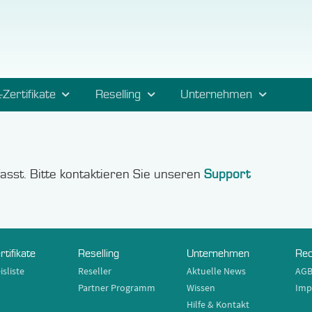
-Zertifikate
Reselling
Unternehmen
rfasst. Bitte kontaktieren Sie unseren
Support
rtifikate
Reselling
Unternehmen
Rec
isliste
Reseller
Aktuelle News
AG
Partner Programm
Wissen
Imp
Hilfe & Kontakt