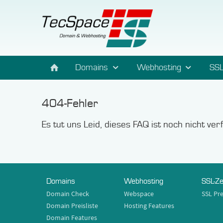
Domains
Webhosting
SSL
404-Fehler
Es tut uns Leid, dieses FAQ ist noch nicht ve
Domains
Webhosting
SSL-Ze
Domain Check
Webspace
SSL Pre
Domain Preisliste
Hosting Features
Domain Features