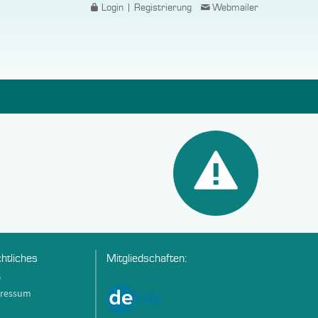
Login | Registrierung
Webmailer
htliches
Mitgliedschaften:
B
ressum