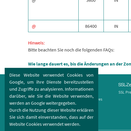
@
3600
IN
@
86400
IN
Hinweis:
Bitte beachten Sie noch die folgenden FAQs:
Wie lange dauert es, bis die Änderungen an der 
Diese Website verwendet Cookies von
Google, um ihre Dienste bereitzustellen
Domains
Webhosting
SSL-Ze
und Zugriffe zu analysieren. Informationen
Domain Check
Webspace
SSL Pre
darüber, wie Sie die Website verwenden,
Domain Preisliste
Hosting Features
werden an Google weitergegeben.
Domain Features
Durch die Nutzung dieser Website erklären
Domain Endungen
Sie sich damit einverstanden, dass auf der
Domain Aktionen
Website Cookies verwendet werden.