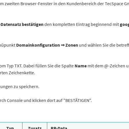
e im zweiten Browser-Fenster in den Kundenbereich der TecSpace 
Datensatz bestätigen
den kompletten Eintrag beginnend mit
goog
enüpunkt
Domainkonfiguration ⇒ Zonen
und wählen Sie die betref
om Typ TXT. Dabei füllen Sie die Spalte
Name
mit dem @-Zeichen u
rten Zeichenkette.
rungen zu speichern.
earch Console und klicken dort auf "BESTÄTIGEN".
Typ
Zusatz
RR-Data