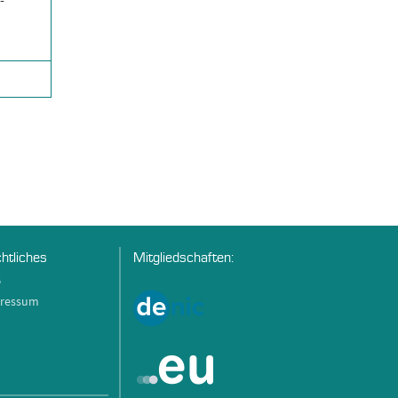
-
htliches
Mitgliedschaften:
B
ressum