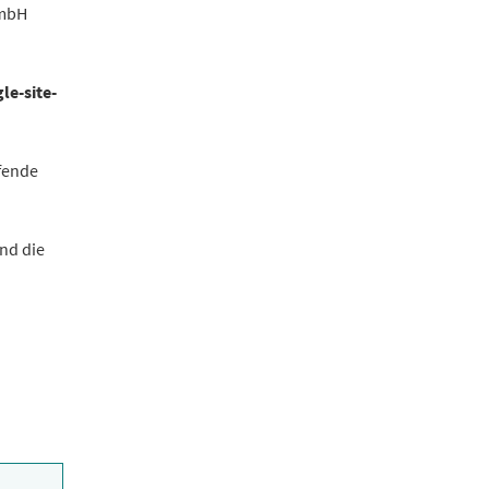
GmbH
le-site-
fende
nd die