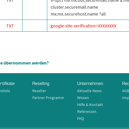
TXT
v=spf1 mx mx:out.securemail.name a:mx
cluster.securemail.name
mx:mx.securehost.name ?all
TXT
google-site-verification=XXXXXXXX
Zone übernommen werden?
rtifikate
Reselling
Unternehmen
Rec
isliste
Reseller
Aktuelle News
AG
Partner Programm
Wissen
Imp
Hilfe & Kontakt
Referenzen
FAQ