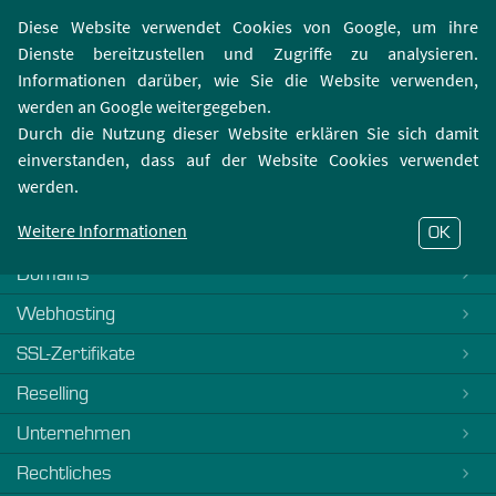
Login | Registrierung
Webmailer
Diese Website verwendet Cookies von Google, um ihre
Dienste bereitzustellen und Zugriffe zu analysieren.
Informationen darüber, wie Sie die Website verwenden,
werden an Google weitergegeben.
Durch die Nutzung dieser Website erklären Sie sich damit
einverstanden, dass auf der Website Cookies verwendet
404-Fehler
werden.
Es tut uns Leid, dieses FAQ ist noch nicht verfasst. Bitte
kontaktieren Sie unseren
Support
Weitere Informationen
OK
Domains
Webhosting
SSL-Zertifikate
Reselling
Unternehmen
Rechtliches