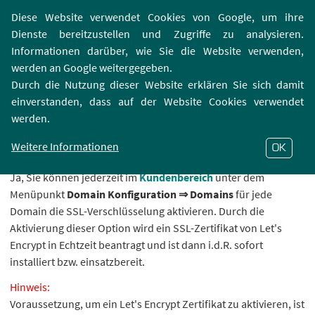
Login | Registrierung
Webmailer
Diese Website verwendet Cookies von Google, um ihre
Dienste bereitzustellen und Zugriffe zu analysieren.
Informationen darüber, wie Sie die Website verwenden,
werden an Google weitergegeben.
Durch die Nutzung dieser Website erklären Sie sich damit
einverstanden, dass auf der Website Cookies verwendet
Kann ich kostenfreie SSL-Zertifikate von Let's
werden.
Encrypt nutzen?
Weitere Informationen
OK
SSL-Zertifikate
Ja, Sie können jederzeit im
Kundenbereich
unter dem
Menüpunkt
Domain Konfiguration ⇒ Domains
für jede
Domain die SSL-Verschlüsselung aktivieren. Durch die
Aktivierung dieser Option wird ein SSL-Zertifikat von Let's
Encrypt in Echtzeit beantragt und ist dann i.d.R. sofort
installiert bzw. einsatzbereit.
Hinweis:
Voraussetzung, um ein Let's Encrypt Zertifikat zu aktivieren, ist