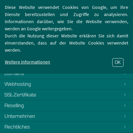
Login | Registrierung
Webmailer
Diese Website verwendet Cookies von Google, um ihre
Dienste bereitzustellen und Zugriffe zu analysieren.
Informationen darüber, wie Sie die Website verwenden,
werden an Google weitergegeben.
Durch die Nutzung dieser Website erklären Sie sich damit
einverstanden, dass auf der Website Cookies verwendet
404-Fehler
werden.
Es tut uns Leid, dieses FAQ ist noch nicht verfasst. Bitte
kontaktieren Sie unseren
Support
Weitere Informationen
OK
Domains
Webhosting
SSL-Zertifikate
Reselling
Unternehmen
Rechtliches