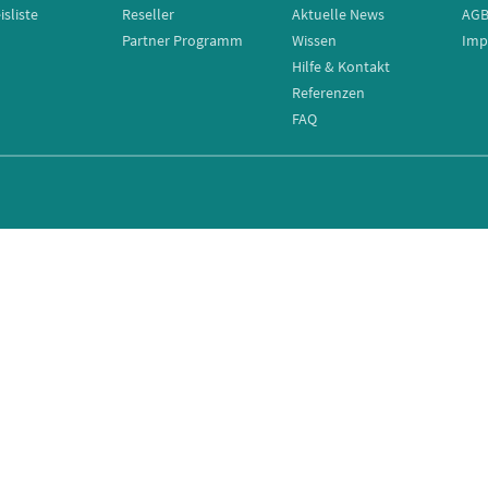
isliste
Reseller
Aktuelle News
AG
Partner Programm
Wissen
Imp
Hilfe & Kontakt
Referenzen
FAQ