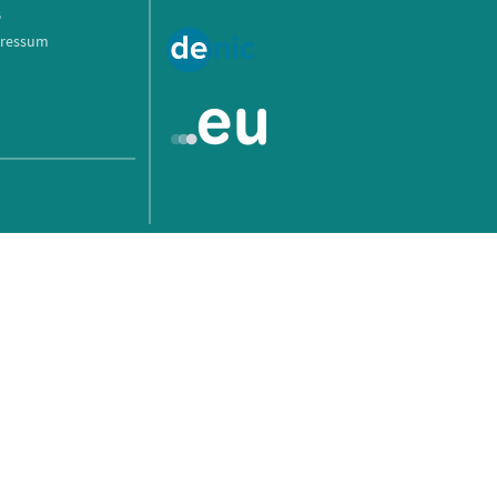
B
ressum