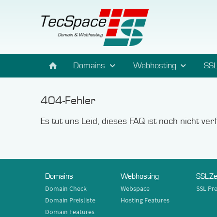
Domains
Webhosting
SSL
404-Fehler
Es tut uns Leid, dieses FAQ ist noch nicht ve
Domains
Webhosting
SSL-Ze
Domain Check
Webspace
SSL Pre
Domain Preisliste
Hosting Features
Domain Features