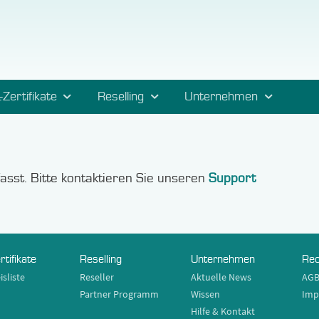
-Zertifikate
Reselling
Unternehmen
rfasst. Bitte kontaktieren Sie unseren
Support
rtifikate
Reselling
Unternehmen
Rec
isliste
Reseller
Aktuelle News
AG
Partner Programm
Wissen
Imp
Hilfe & Kontakt