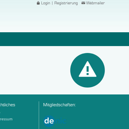
Login | Registrierung
Webmailer
htliches
Mitgliedschaften:
B
ressum