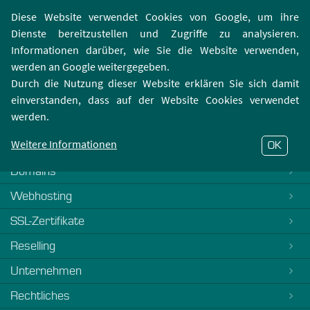
Login | Registrierung
Webmailer
Diese Website verwendet Cookies von Google, um ihre
Dienste bereitzustellen und Zugriffe zu analysieren.
Informationen darüber, wie Sie die Website verwenden,
werden an Google weitergegeben.
Durch die Nutzung dieser Website erklären Sie sich damit
einverstanden, dass auf der Website Cookies verwendet
404-Fehler
werden.
Es tut uns Leid, dieses FAQ ist noch nicht verfasst. Bitte
kontaktieren Sie unseren
Support
Weitere Informationen
OK
Domains
Webhosting
SSL-Zertifikate
Reselling
Unternehmen
Rechtliches