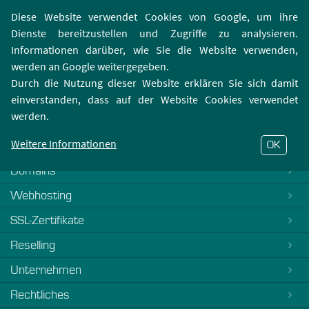
Login | Registrierung
Webmailer
Diese Website verwendet Cookies von Google, um ihre
Dienste bereitzustellen und Zugriffe zu analysieren.
Informationen darüber, wie Sie die Website verwenden,
werden an Google weitergegeben.
Durch die Nutzung dieser Website erklären Sie sich damit
einverstanden, dass auf der Website Cookies verwendet
404-Fehler
werden.
Es tut uns Leid, dieses FAQ ist noch nicht verfasst. Bitte
kontaktieren Sie unseren
Support
Weitere Informationen
OK
Domains
Webhosting
SSL-Zertifikate
Reselling
Unternehmen
Rechtliches