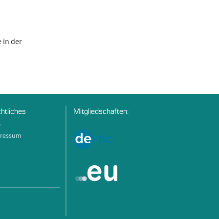
 in der
htliches
Mitgliedschaften:
B
ressum