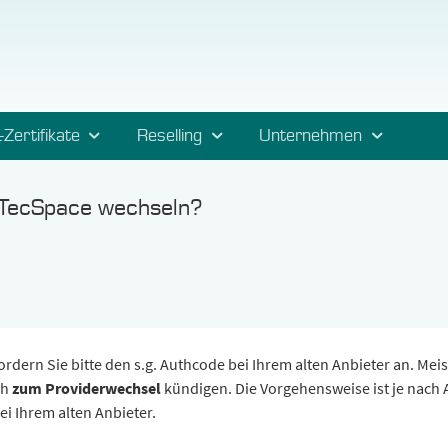
-Zertifikate
Reselling
Unternehmen
 TecSpace wechseln?
rdern Sie bitte den s.g. Authcode bei Ihrem alten Anbieter an. Mei
ch
zum Providerwechsel
kündigen. Die Vorgehensweise ist je nach 
ei Ihrem alten Anbieter.