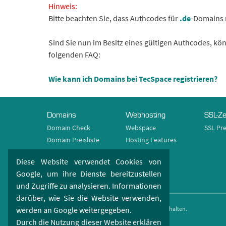
Hinweis:
Bitte beachten Sie, dass Authcodes für
.de
-Domains n
Sind Sie nun im Besitz eines gültigen Authcodes, kön
folgenden FAQ:
Wie kann ich Domains bei TecSpace registrieren?
Domains
Webhosting
SSL-Ze
Domain Check
Webspace
SSL Pre
Domain Preisliste
Hosting Features
Domain Features
Diese Website verwendet Cookies von
Domain Endungen
Google, um ihre Dienste bereitzustellen
Domain Aktionen
und Zugriffe zu analysieren. Informationen
darüber, wie Sie die Website verwenden,
werden an Google weitergegeben.
TecSpace GmbH © 2005 - 2026. Alle Rechte vorbehalten.
Durch die Nutzung dieser Website erklären