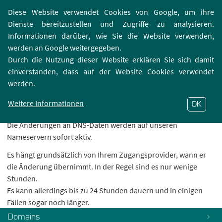
Login | Registrierung
Webmailer
Diese Website verwendet Cookies von Google, um ihre
Dienste bereitzustellen und Zugriffe zu analysieren.
Informationen darüber, wie Sie die Website verwenden,
werden an Google weitergegeben.
Durch die Nutzung dieser Website erklären Sie sich damit
einverstanden, dass auf der Website Cookies verwendet
Wie lange dauert es, bis die Änderungen an
werden.
der Zone übernommen werden?
Weitere Informationen
OK
Zonen
Die Änderungen an DNS-Daten werden auf unseren
Nameservern sofort aktiv.
Es hängt grundsätzlich von Ihrem Zugangsprovider, wann er
die Änderung übernimmt. In der Regel sind es nur wenige
Stunden.
Es kann allerdings bis zu 24 Stunden dauern und in einigen
Fällen sogar noch länger.
Domains