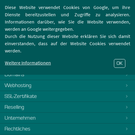
Login | Registrierung
Webmailer
Diese Website verwendet Cookies von Google, um ihre
Dienste bereitzustellen und Zugriffe zu analysieren.
Informationen darüber, wie Sie die Website verwenden,
werden an Google weitergegeben.
Durch die Nutzung dieser Website erklären Sie sich damit
einverstanden, dass auf der Website Cookies verwendet
404-Fehler
werden.
Es tut uns Leid, dieses FAQ ist noch nicht verfasst. Bitte
kontaktieren Sie unseren
Support
Weitere Informationen
OK
Domains
Webhosting
SSL-Zertifikate
Reselling
Unternehmen
Rechtliches