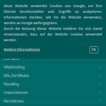
Login | Registrierung
Webmailer
Diese Website verwendet Cookies von Google, um ihre
Dienste bereitzustellen und Zugriffe zu analysieren.
Informationen darüber, wie Sie die Website verwenden,
werden an Google weitergegeben.
Durch die Nutzung dieser Website erklären Sie sich damit
einverstanden, dass auf der Website Cookies verwendet
404-Fehler
werden.
Es tut uns Leid, dieses FAQ ist noch nicht verfasst. Bitte
kontaktieren Sie unseren
Support
Weitere Informationen
OK
Domains
Webhosting
SSL-Zertifikate
Reselling
Unternehmen
Rechtliches