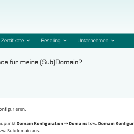
-Zertifikate
Reselling
Unternehmen
ace für meine (Sub)Domain?
onfigurieren.
nüpunkt
Domain Konfiguration ⇒ Domains
bzw.
Domain Konfigur
zw. Subdomain aus.