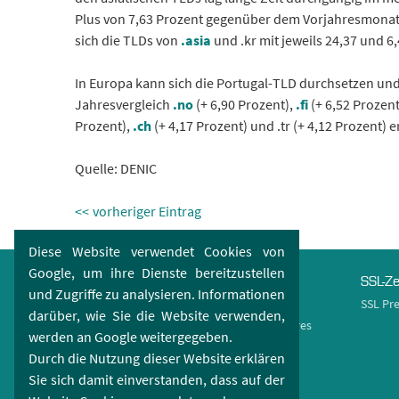
Plus von 7,63 Prozent gegenüber dem Vorjahresmonat
sich die TLDs von
.asia
und .kr mit jeweils 24,37 und 6
In Europa kann sich die Portugal-TLD durchsetzen u
Jahresvergleich
.no
(+ 6,90 Prozent),
.fi
(+ 6,52 Prozen
Prozent),
.ch
(+ 4,17 Prozent) und .tr (+ 4,12 Prozent) 
Quelle: DENIC
vorheriger Eintrag
Diese Website verwendet Cookies von
Google, um ihre Dienste bereitzustellen
Domains
Webhosting
SSL-Ze
und Zugriffe zu analysieren. Informationen
Domain Check
Webspace
SSL Pre
darüber, wie Sie die Website verwenden,
Domain Preisliste
Hosting Features
werden an Google weitergegeben.
Domain Features
Durch die Nutzung dieser Website erklären
Domain Endungen
Sie sich damit einverstanden, dass auf der
Domain Aktionen