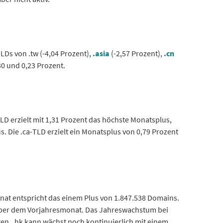
LDs von .tw (-4,04 Prozent),
.asia
(-2,57 Prozent),
.cn
0 und 0,23 Prozent.
D erzielt mit 1,31 Prozent das höchste Monatsplus,
s. Die .ca-TLD erzielt ein Monatsplus von 0,79 Prozent
at entspricht das einem Plus von 1.847.538 Domains.
nüber dem Vorjahresmonat. Das Jahreswachstum bei
en. .hk kann wächst noch kontinuierlich mit einem