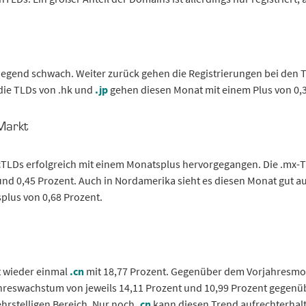
iegend schwach. Weiter zurück gehen die Registrierungen bei den T
g die TLDs von .hk und
.jp
gehen diesen Monat mit einem Plus von 0,3
Markt
TLDs erfolgreich mit einem Monatsplus hervorgegangen. Die .mx-TL
7 und 0,45 Prozent. Auch in Nordamerika sieht es diesen Monat gut au
splus von 0,68 Prozent.
t wieder einmal
.cn
mit 18,77 Prozent. Gegenüber dem Vorjahresmon
 Jahreswachstum von jeweils 14,11 Prozent und 10,99 Prozent gege
ehrstelligen Bereich. Nur noch
.cn
kann diesen Trend aufrechterhalt