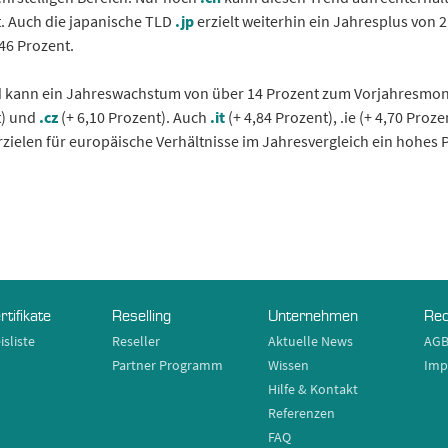
. Auch die japanische TLD
.jp
erzielt weiterhin ein Jahresplus von 
,46 Prozent.
nd kann ein Jahreswachstum von über 14 Prozent zum Vorjahresmo
t) und
.cz
(+ 6,10 Prozent). Auch
.it
(+ 4,84 Prozent), .ie (+ 4,70 Proze
erzielen für europäische Verhältnisse im Jahresvergleich ein hohes 
rtifikate
Reselling
Unternehmen
Rec
isliste
Reseller
Aktuelle News
AG
Partner Programm
Wissen
Imp
Hilfe & Kontakt
Referenzen
FAQ