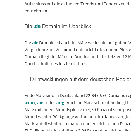
Aufschluss auf die aktuellen Trends und Tendenzen d
entnehmen.
Die
.de
Domain im Überblick
Die
.de
Domain ist auch im März weiterhin auf gutem W
Verglichen zum Vormonat entspricht dies einem Plus v
Domain liegt der März im Durchschnitt der letzten 12
Durchschnitt des letzten Jahres.
TLD-Entwicklungen auf dem deutschen Regio
Ende März sind in Deutschland 22.847.576 Domains reg
.com
,
.net
oder
.org
. Auch im März schneiden die gTL
März mit einem Monatsplus von 4,59 Prozent sehr posi
Monat wieder Rückgänge verbuchen. Im Jahresvergleic
Marktanteil wieder ausbauen und erreicht einen Prozen
TLD. Einen Marktanteil von 2,08 Prozent erreichen die n