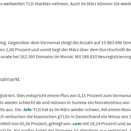
es weltweiten TLD-Marktes nehmen. Auch im März können Sie wiede
eg. Gegenüber dem Vormonat steigt die Anzahl auf 15.883.890 Doma
on 1,00 Prozent und somit liegt der März über dem Durchschnitt de
 Monate bei 162.395 Domains im Monat. Mit 188.810 Neuregistrierung
nalmarkt
istriert. Dies entspricht einem Plus von 0,11 Prozent zum Vormona
Ds wieder schlecht ab und müssen in Summe ein Monatsminus von 0
tiv aus. Die
.info
-TLD hat es im März wieder schwer, mit einem Mon
h verbuchen die klassischen gTLDs in Deutschland ein Minus von 
tteil von 65,56 Prozent, gefolgt von
.com
mit 18,24 Prozent und auf
TLDs. Ein großer Anteil der Domains ist allerdings nur registriert, a