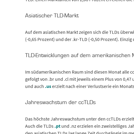
Asiatischer TLD-Markt
Auf dem asiatischen Markt zeigen sich die TLDs überw
(-0,65 Prozent) und der .kr-TLD (-0,50 Prozent). Einzi
TLD-Entwicklungen auf dem amerikanischen 
Im südamerikanischen Raum sind diesen Monat alle cc
gefolgt von .br und .cl mit jeweils einem Plus von 0,4
und auch
.us
erzielt nach einer Verlustserie ein Monat
Jahreswachstum der ccTLDs
Das höchste Jahreswachstum unter den ccTLDs erziel
Auch die TLDs
.pt
und .nz erzielen ein zweistelliges
den asiatischen TLDs lag lange Zeit durchgängig im m