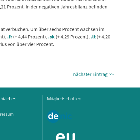
2,21 Prozent. In der negativen Jahresbilanz befinden
nat verbuchen. Um über sechs Prozent wachsen im
nt),
.fr
(+ 4,44 Prozent),
.sk
(+ 4,29 Prozent),
.lt
(+ 4,20
Plus von über vier Prozent.
nächster Eintrag
htliches
Mitgliedschaften:
B
ressum